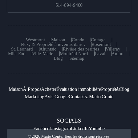
514-894-9400
Westmont
Maison
Condo
Cottage
Plex, & Propriété à revenus dans :
Rosemont
St. Léonard
Ahuntsic
Rivière des prairies
Villeray
Mile-End
Ville-Marie
Montréal-Nord
Laval
Anjou
Blog
Sitemap
Maison
À Propos
Acheter
Évaluation immobilière
Propriétés
Blog
Marketing
Avis Google
Contactez Mario Conte
SOCIALS
Facebook
Instagram
LinkedIn
Youtube
© 2026 Mario Conte. Tous les droits sont réservés.