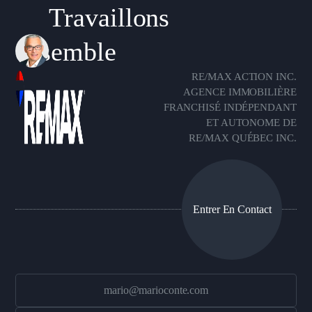
Travaillons
ensemble
RE/MAX ACTION INC.
AGENCE IMMOBILIÈRE
FRANCHISÉ INDÉPENDANT
ET AUTONOME DE
RE/MAX QUÉBEC INC.
Entrer En Contact
mario@marioconte.com