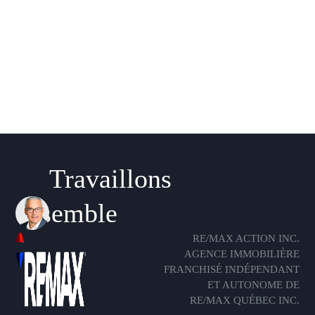
Travaillons
ensemble
RE/MAX ACTION INC.
AGENCE IMMOBILIÈRE
FRANCHISÉ INDÉPENDANT
ET AUTONOME DE
RE/MAX QUÉBEC INC.