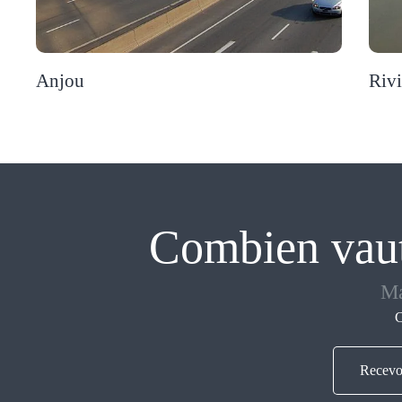
Anjou
Rivi
Combien vaut
Ma
C
Recevo