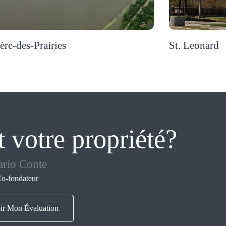
ère-des-Prairies
St. Leonard
 votre propriété?
rio Conte
o-fondateur
ir Mon Évaluation