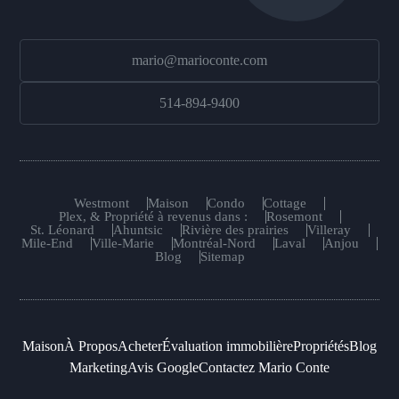
mario@marioconte.com
514-894-9400
Westmont
Maison
Condo
Cottage
Plex, & Propriété à revenus dans :
Rosemont
St. Léonard
Ahuntsic
Rivière des prairies
Villeray
Mile-End
Ville-Marie
Montréal-Nord
Laval
Anjou
Blog
Sitemap
Maison
À Propos
Acheter
Évaluation immobilière
Propriétés
Blog
Marketing
Avis Google
Contactez Mario Conte