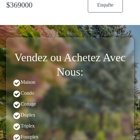
$
369000
Enquête
Vendez ou Achetez Avec
Nous:
Maison
Condo
Cottage
Duplex
Triplex
Fourplex