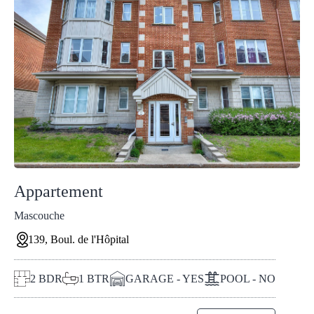
Appartement
Mascouche
139, Boul. de l'Hôpital
2
BDR
1
BTR
GARAGE - YES
POOL - NO