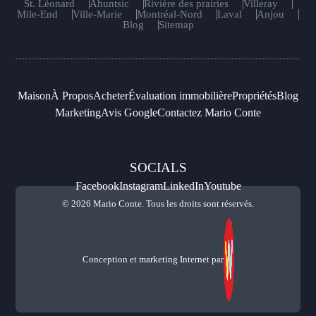
St. Léonard
Ahuntsic
Rivière des prairies
Villeray
Mile-End
Ville-Marie
Montréal-Nord
Laval
Anjou
Blog
Sitemap
Maison
À Propos
Acheter
Évaluation immobilière
Propriétés
Blog
Marketing
Avis Google
Contactez Mario Conte
SOCIALS
Facebook
Instagram
LinkedIn
Youtube
© 2026 Mario Conte. Tous les droits sont réservés.
Conception et marketing Internet par