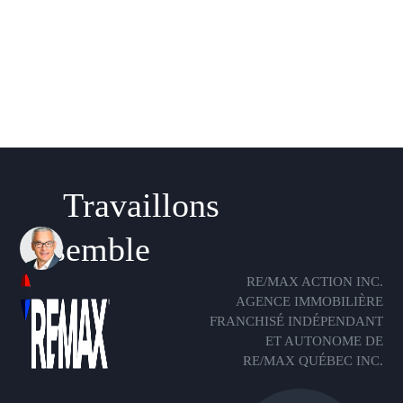
Travaillons
ensemble
RE/MAX ACTION INC.
AGENCE IMMOBILIÈRE
FRANCHISÉ INDÉPENDANT
ET AUTONOME DE
RE/MAX QUÉBEC INC.