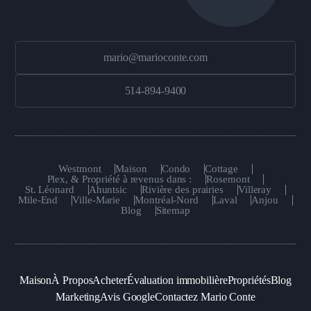
mario@marioconte.com
514-894-9400
Westmont
Maison
Condo
Cottage
Plex, & Propriété à revenus dans :
Rosemont
St. Léonard
Ahuntsic
Rivière des prairies
Villeray
Mile-End
Ville-Marie
Montréal-Nord
Laval
Anjou
Blog
Sitemap
Maison
À Propos
Acheter
Évaluation immobilière
Propriétés
Blog
Marketing
Avis Google
Contactez Mario Conte