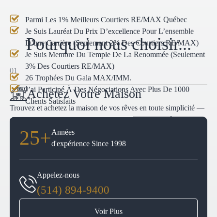
Parmi Les 1% Meilleurs Courtiers RE/MAX Québec
Je Suis Lauréat Du Prix D’excellence Pour L’ensemble
Pourquoi nous choisir...
D’une Carrière (seulement 2% Des Courtiers RE/MAX)
Je Suis Membre Du Temple De La Renommée (seulement
3% Des Courtiers RE/MAX)
01
26 Trophées Du Gala MAX/IMM.
J’ai Participé À Des Négociations Avec Plus De 1000
Achetez Votre Maison
Clients Satisfaits
Trouvez et achetez la maison de vos rêves en toute simplicité —
explorez les annonces, comparez les options et emménagez dans
25+
l’endroit parfait pour vous.
Années
d'expérience Since 1998
Acheter une maison
Appelez-nous
02
(514) 894-9400
Vendre Une Propriété
Voir Plus