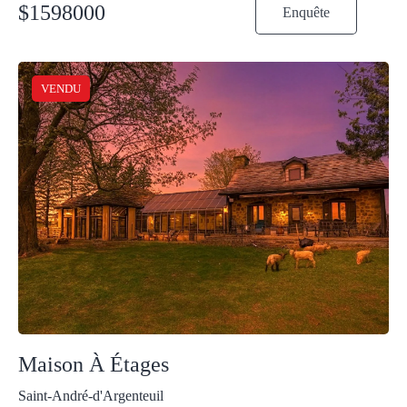
$
1598000
Enquête
VENDU
Maison À Étages
Saint-André-d'Argenteuil