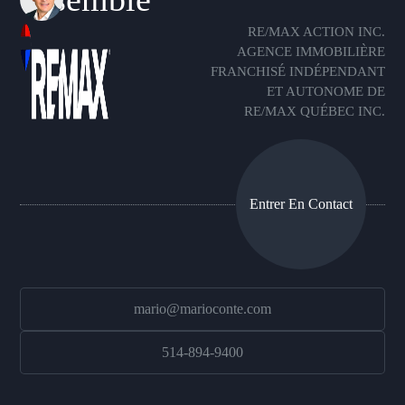
RE/MAX ACTION INC.
AGENCE IMMOBILIÈRE
FRANCHISÉ INDÉPENDANT
ET AUTONOME DE
RE/MAX QUÉBEC INC.
Entrer En Contact
mario@marioconte.com
514-894-9400