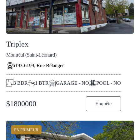
Triplex
Montréal (Saint-Léonard)
6193-6199, Rue Bélanger
3
BDR
1
BTR
GARAGE - NO
POOL - NO
$
1800000
Enquête
EN PRIMEUR