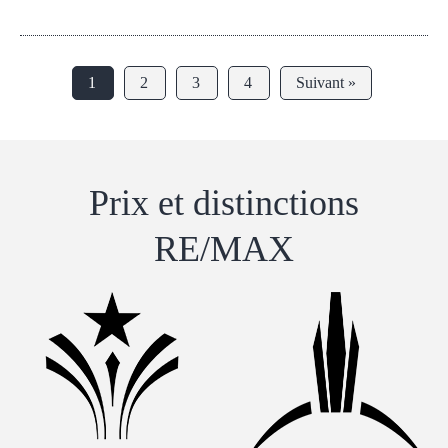
1
2
3
4
Suivant »
Prix ​​et distinctions
RE/MAX