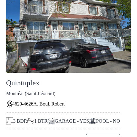
Quintuplex
Montréal (Saint-Léonard)
4620-4626A, Boul. Robert
3
BDR
1
BTR
GARAGE - YES
POOL - NO