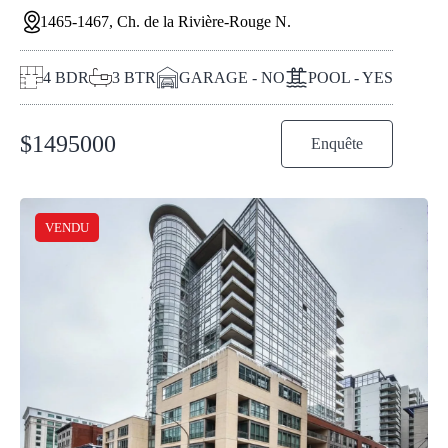
1465-1467, Ch. de la Rivière-Rouge N.
4
BDR
3
BTR
GARAGE - NO
POOL - YES
$
1495000
Enquête
VENDU