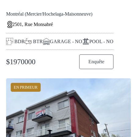
Montréal (Mercier/Hochelaga-Maisonneuve)
2501, Rue Monsabré
BDR
BTR
GARAGE - NO
POOL - NO
$
1970000
Enquête
EN PRIMEUR