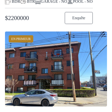
BDR
BTR
GARAGE - NO
POOL - NO
$
2200000
Enquête
EN PRIMEUR