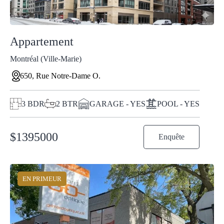
Appartement
Montréal (Ville-Marie)
650, Rue Notre-Dame O.
3
BDR
2
BTR
GARAGE - YES
POOL - YES
$
1395000
Enquête
EN PRIMEUR