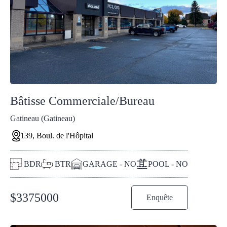
Bâtisse Commerciale/Bureau
Gatineau (Gatineau)
139, Boul. de l'Hôpital
BDR
BTR
GARAGE - NO
POOL - NO
$
3375000
Enquête