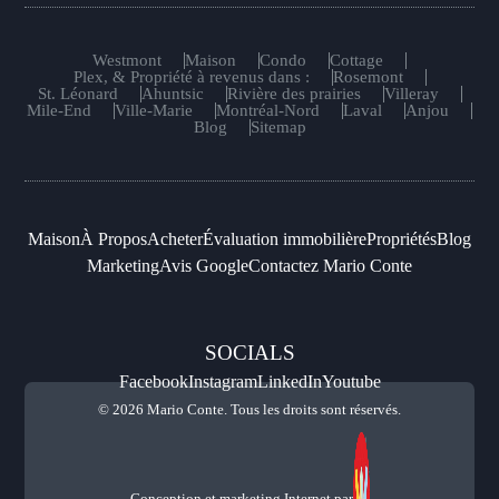
Westmont
Maison
Condo
Cottage
Plex, & Propriété à revenus dans :
Rosemont
St. Léonard
Ahuntsic
Rivière des prairies
Villeray
Mile-End
Ville-Marie
Montréal-Nord
Laval
Anjou
Blog
Sitemap
Maison
À Propos
Acheter
Évaluation immobilière
Propriétés
Blog
Marketing
Avis Google
Contactez Mario Conte
SOCIALS
Facebook
Instagram
LinkedIn
Youtube
© 2026 Mario Conte. Tous les droits sont réservés.
Conception et marketing Internet par