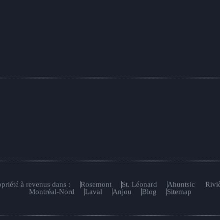
priété à revenus dans :
Rosemont
St. Léonard
Ahuntsic
Riviè
Montréal-Nord
Laval
Anjou
Blog
Sitemap