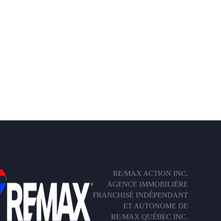
RE/MAX ACTION INC.
AGENCE IMMOBILIÈRE
FRANCHISÉ INDÉPENDANT
ET AUTONOME DE
RE/MAX QUÉBEC INC.