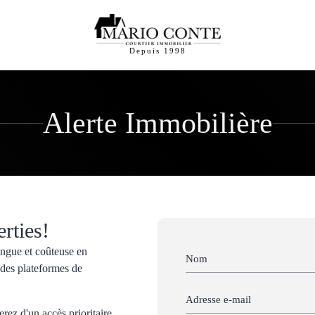
Depuis 1998
Alerte Immobilière
rties!
longue et coûteuse en
 des plateformes de
erez d'un accès prioritaire