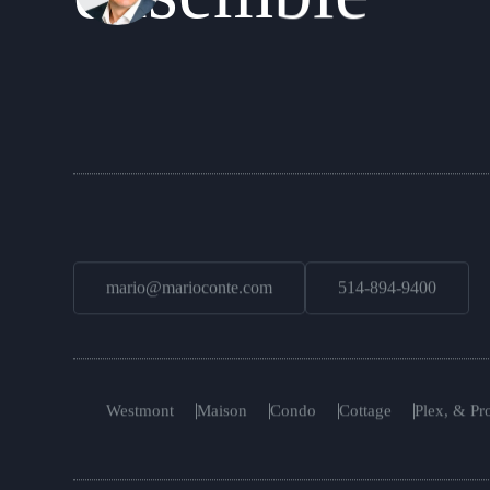
mario@marioconte.com
514-894-9400
Westmont
Maison
Condo
Cottage
Plex, & Pro