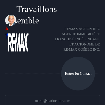
Travaillons
ensemble
RE/MAX ACTION INC.
AGENCE IMMOBILIÈRE
FRANCHISÉ INDÉPENDANT
ET AUTONOME DE
RE/MAX QUÉBEC INC.
Entrer En Contact
mario@marioconte.com