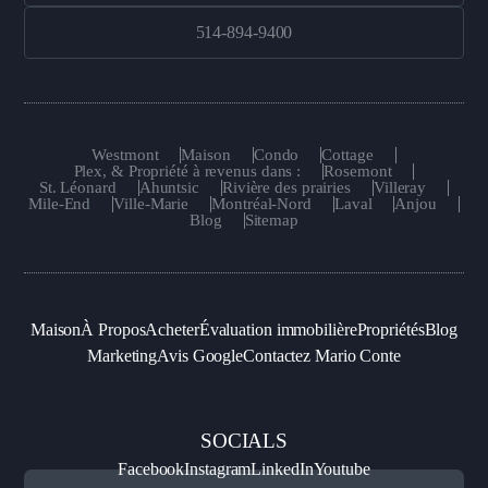
514-894-9400
Westmont
Maison
Condo
Cottage
Plex, & Propriété à revenus dans :
Rosemont
St. Léonard
Ahuntsic
Rivière des prairies
Villeray
Mile-End
Ville-Marie
Montréal-Nord
Laval
Anjou
Blog
Sitemap
Maison
À Propos
Acheter
Évaluation immobilière
Propriétés
Blog
Marketing
Avis Google
Contactez Mario Conte
SOCIALS
Facebook
Instagram
LinkedIn
Youtube