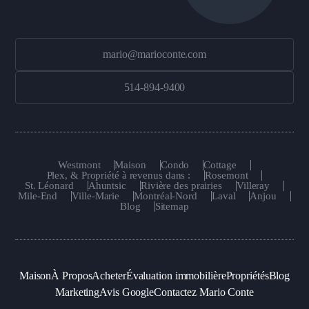
mario@marioconte.com
514-894-9400
Westmont
Maison
Condo
Cottage
Plex, & Propriété à revenus dans :
Rosemont
St. Léonard
Ahuntsic
Rivière des prairies
Villeray
Mile-End
Ville-Marie
Montréal-Nord
Laval
Anjou
Blog
Sitemap
Maison
À Propos
Acheter
Évaluation immobilière
Propriétés
Blog
Marketing
Avis Google
Contactez Mario Conte