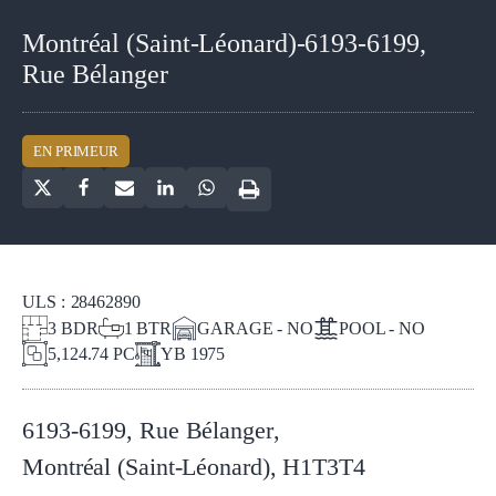
Montréal (Saint-Léonard)-6193-6199,
Rue Bélanger
EN PRIMEUR
ULS :
28462890
3
BDR
1
BTR
GARAGE - NO
POOL - NO
5,124.74 PC
YB
1975
6193-6199, Rue Bélanger
,
Montréal (Saint-Léonard)
,
H1T3T4