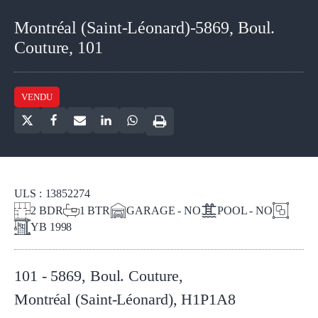
Montréal (Saint-Léonard)-5869, Boul.
Couture, 101
VENDU
ULS :
13852274
2
BDR
1
BTR
GARAGE - NO
POOL - NO
YB
1998
101 - 5869, Boul. Couture
,
Montréal (Saint-Léonard)
,
H1P1A8