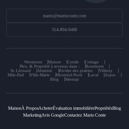
mario@marioconte.com
514-894-9400
Westmont
Maison
Condo
Cottage
Plex, & Propriété à revenus dans :
Rosemont
St. Léonard
Ahuntsic
Rivière des prairies
Villeray
Mile-End
Ville-Marie
Montréal-Nord
Laval
Anjou
Blog
Sitemap
Maison
À Propos
Acheter
Évaluation immobilière
Propriétés
Blog
Marketing
Avis Google
Contactez Mario Conte