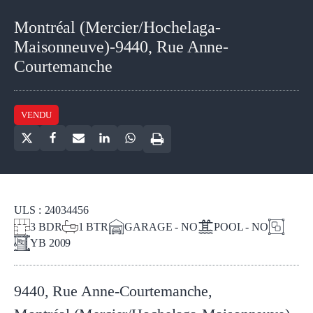
Montréal (Mercier/Hochelaga-
Maisonneuve)-9440, Rue Anne-
Courtemanche
VENDU
ULS :
24034456
3
BDR
1
BTR
GARAGE - NO
POOL - NO
YB
2009
9440, Rue Anne-Courtemanche
,