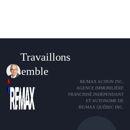
Travaillons
ensemble
RE/MAX ACTION INC.
AGENCE IMMOBILIÈRE
FRANCHISÉ INDÉPENDANT
ET AUTONOME DE
RE/MAX QUÉBEC INC.