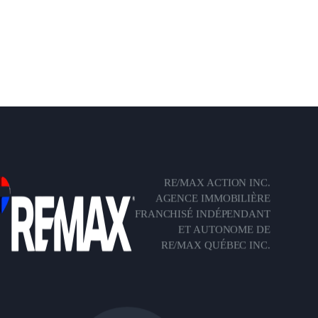
RE/MAX ACTION INC.
AGENCE IMMOBILIÈRE
FRANCHISÉ INDÉPENDANT
ET AUTONOME DE
RE/MAX QUÉBEC INC.