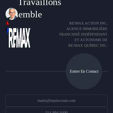
Travaillons
ensemble
RE/MAX ACTION INC.
AGENCE IMMOBILIÈRE
FRANCHISÉ INDÉPENDANT
ET AUTONOME DE
RE/MAX QUÉBEC INC.
Entrer En Contact
mario@marioconte.com
514-894-9400