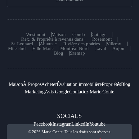
Westmont
Maison
Condo
Cottage
Plex, & Propriété à revenus dans :
Rosemont
St. Léonard
Ahuntsic
Rivière des prairies
Villeray
Mile-End
Ville-Marie
Montréal-Nord
Laval
Anjou
Blog
Sitemap
Maison
À Propos
Acheter
Évaluation immobilière
Propriétés
Blog
Marketing
Avis Google
Contactez Mario Conte
SOCIALS
Facebook
Instagram
LinkedIn
Youtube
© 2026 Mario Conte. Tous les droits sont réservés.